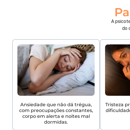
Pa
A psicot
do 
Ansiedade que não dá trégua,
Tristeza 
com preocupações constantes,
dificulda
corpo em alerta e noites mal
dormidas.