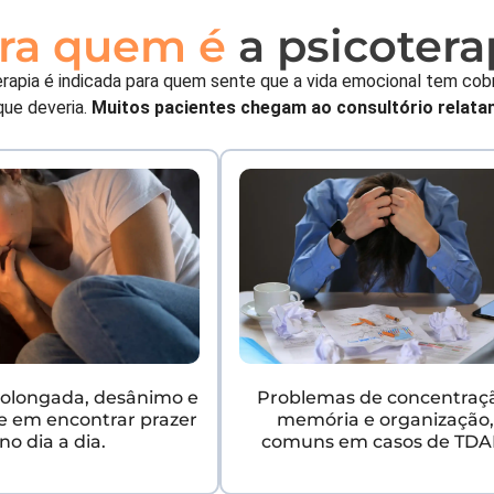
ra quem é
a psicotera
erapia é indicada para quem sente que a vida emocional tem cob
que deveria.
Muitos pacientes chegam ao consultório relata
prolongada, desânimo e
Problemas de concentraç
de em encontrar prazer
memória e organização
no dia a dia.
comuns em casos de TDA