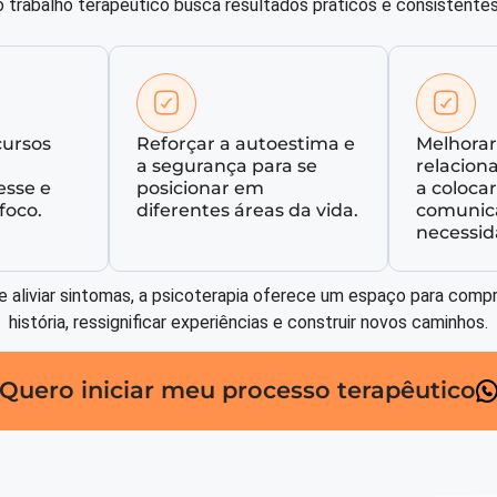
o trabalho terapêutico busca resultados práticos e consistentes
cursos
Reforçar a autoestima e
Melhorar
a segurança para se
relacion
esse e
posicionar em
a colocar
foco.
diferentes áreas da vida.
comunic
necessid
e aliviar sintomas, a psicoterapia oferece um espaço para comp
história, ressignificar experiências e construir novos caminhos.
Quero iniciar meu processo terapêutico