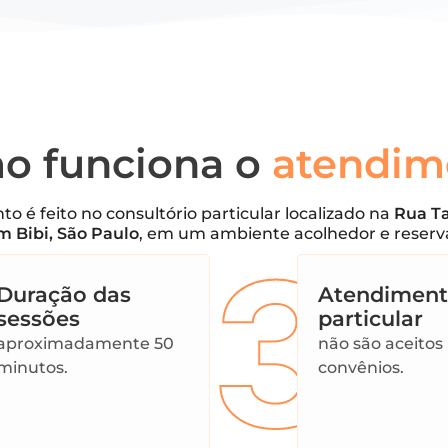
o funciona o
atendim
o é feito no consultório particular localizado na
Rua Ta
im Bibi, São Paulo
, em um ambiente acolhedor e reserv
2
3
Duração das
Atendimen
sessões
particular
aproximadamente 50
não são aceitos
minutos.
convênios.