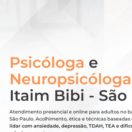
Psicóloga
e
Neuropsicólog
Itaim Bibi - São
Atendimento presencial e online para adultos no ba
São Paulo. Acolhimento, ética e técnicas baseadas
lidar com ansiedade, depressão, TDAH, TEA e difi